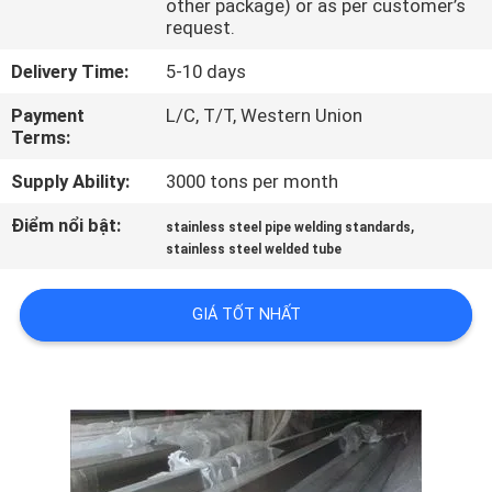
other package) or as per customer’s
THAM
request.
QUAN
Delivery Time:
5-10 days
NHÀ
Payment
L/C, T/T, Western Union
MÁY
Terms:
Supply Ability:
3000 tons per month
KIỂM
Điểm nổi bật:
,
stainless steel pipe welding standards
SOÁT
stainless steel welded tube
CHẤT
LƯỢNG
GIÁ TỐT NHẤT
LIÊN
HỆ
CHÚNG