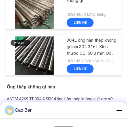
không gỉ
USD6.45/KG MOQ:100kg
LIÊN HỆ
304L ống hàn thép không
gỉ loại 304 316L Kích
thước OD: 50,8 mm Độ
dày: 1,2 mm Chiều dài:
USD2.45-3.84/KG MOQ:100kg
6000 mm
LIÊN HỆ
Ống thép không gỉ hàn
ASTM A269 TP304 AISI304 ống hàn thép không gỉ được sử
dụng để thắt kệ cầu thang bề mặt sáng
Gao Ben
ASTM A269 TP304 ủi ống thép không gỉ Ф50 * 2mm * 6m (vật
liệu: SS304)