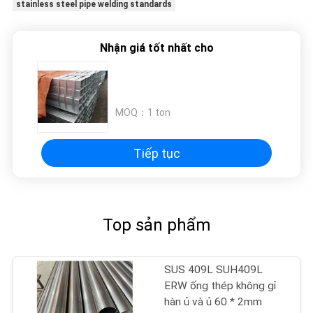
stainless steel pipe welding standards
TRANG
WEB
Nhận giá tốt nhất cho
PRIVACY
POLICY
MOQ：
1 ton
Tiếp tục
Top sản phẩm
SUS 409L SUH409L
ERW ống thép không gỉ
hàn ủ và ủ 60 * 2mm