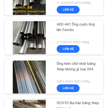
2.15 USD/KG MOQ:300kg
LIÊN HỆ
AISI 441 Ống cuộn ống
lăn Ferritic
2.5 USD/KG MOQ:100kg
LIÊN HỆ
Ống hình chữ nhật bằng
thép không gỉ loại 304
USD2.45/KG MOQ:100kg
LIÊN HỆ
SCH10 Bụi hàn bằng thép