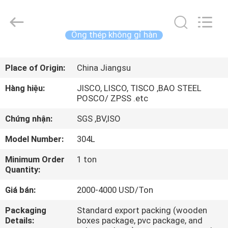
2026
JIANGSU
MITTEL
STEEL
INDUSTRIAL
Ống thép không gỉ hàn
LIMITED.
All
Rights
TRANG
Reserved.
Place of Origin:
China Jiangsu
CHỦ
Hàng hiệu:
JISCO, LISCO, TISCO ,BAO STEEL
POSCO/ ZPSS .etc
CÁC
SẢN
Chứng nhận:
SGS ,BV,ISO
PHẨM
Model Number:
304L
Minimum Order
1 ton
VỀ
Quantity:
CHÚNG
Giá bán:
2000-4000 USD/Ton
TÔI
Packaging
Standard export packing (wooden
Details:
boxes package, pvc package, and