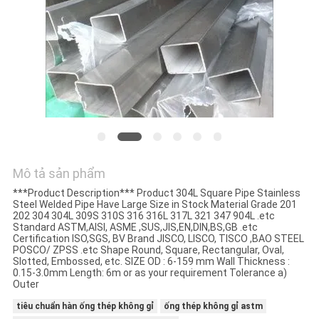
TÔI
TIN
TỨC
CÁC
TRƯỜNG
HỢP
Mô tả sản phẩm
***Product Description*** Product 304L Square Pipe Stainless
Steel Welded Pipe Have Large Size in Stock Material Grade 201
COMPANY
202 304 304L 309S 310S 316 316L 317L 321 347 904L .etc
Standard ASTM,AISI, ASME ,SUS,JIS,EN,DIN,BS,GB .etc
NEWS
Certification ISO,SGS, BV Brand JISCO, LISCO, TISCO ,BAO STEEL
POSCO/ ZPSS .etc Shape Round, Square, Rectangular, Oval,
Slotted, Embossed, etc. SIZE OD : 6-159 mm Wall Thickness :
0.15-3.0mm Length: 6m or as your requirement Tolerance a)
SƠ
Outer
ĐỒ
tiêu chuẩn hàn ống thép không gỉ
ống thép không gỉ astm