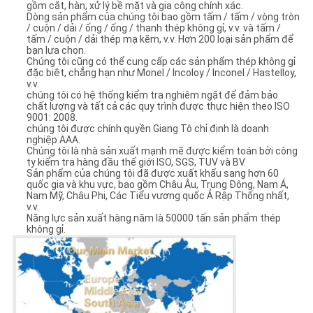
gồm cắt, hàn, xử lý bề mặt và gia công chính xác.
Dòng sản phẩm của chúng tôi bao gồm tấm / tấm / vòng tròn
/ cuộn / dải / ống / ống / thanh thép không gỉ, v.v. và tấm /
tấm / cuộn / dải thép mạ kẽm, v.v. Hơn 200 loại sản phẩm để
bạn lựa chọn.
Chúng tôi cũng có thể cung cấp các sản phẩm thép không gỉ
đặc biệt, chẳng hạn như Monel / Incoloy / Inconel / Hastelloy,
v.v.
chúng tôi có hệ thống kiểm tra nghiêm ngặt để đảm bảo
chất lượng và tất cả các quy trình được thực hiện theo ISO
9001: 2008.
chúng tôi được chính quyền Giang Tô chỉ định là doanh
nghiệp AAA.
Chúng tôi là nhà sản xuất mạnh mẽ được kiểm toán bởi công
ty kiểm tra hàng đầu thế giới ISO, SGS, TUV và BV.
Sản phẩm của chúng tôi đã được xuất khẩu sang hơn 60
quốc gia và khu vực, bao gồm Châu Âu, Trung Đông, Nam Á,
Nam Mỹ, Châu Phi, Các Tiểu vương quốc Ả Rập Thống nhất,
v.v.
Năng lực sản xuất hàng năm là 50000 tấn sản phẩm thép
không gỉ.