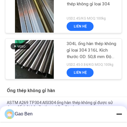
thép không gỉ loại 304
USD2.45/KG MOQ:100kg
LIÊN HỆ
304L ống hàn thép không
gỉ loại 304 316L Kích
thước OD: 50,8 mm Độ
dày: 1,2 mm Chiều dài:
USD2.45-3.84/KG MOQ:100kg
6000 mm
LIÊN HỆ
Ống thép không gỉ hàn
ASTM A269 TP304 AISI304 ống hàn thép không gỉ được sử
dụng để thắt kệ cầu thang bề mặt sáng
Gao Ben
ASTM A269 TP304 ủi ống thép không gỉ Ф50 * 2mm * 6m (vật
liệu: SS304)