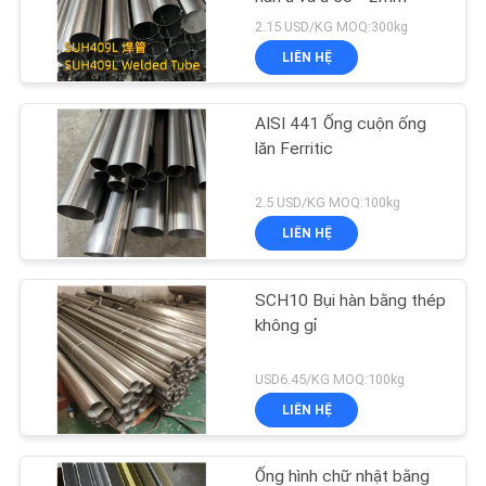
2.15 USD/KG MOQ:300kg
LIÊN HỆ
AISI 441 Ống cuộn ống
lăn Ferritic
2.5 USD/KG MOQ:100kg
LIÊN HỆ
SCH10 Bụi hàn bằng thép
không gỉ
USD6.45/KG MOQ:100kg
LIÊN HỆ
Ống hình chữ nhật bằng