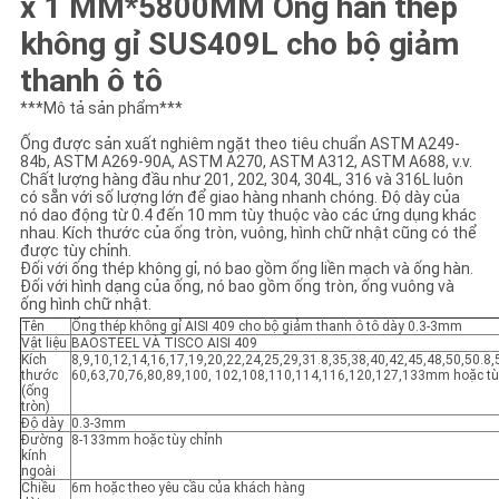
x 1 MM*5800MM Ống hàn thép
TRANG
không gỉ SUS409L cho bộ giảm
WEB
thanh ô tô
***Mô tả sản phẩm***
PRIVACY
Ống được sản xuất nghiêm ngặt theo tiêu chuẩn ASTM A249-
POLICY
84b, ASTM A269-90A, ASTM A270, ASTM A312, ASTM A688, v.v.
Chất lượng hàng đầu như 201, 202, 304, 304L, 316 và 316L luôn
có sẵn với số lượng lớn để giao hàng nhanh chóng. Độ dày của
nó dao động từ 0.4 đến 10 mm tùy thuộc vào các ứng dụng khác
nhau. Kích thước của ống tròn, vuông, hình chữ nhật cũng có thể
được tùy chỉnh.
Đối với ống thép không gỉ, nó bao gồm ống liền mạch và ống hàn.
Đối với hình dạng của ống, nó bao gồm ống tròn, ống vuông và
ống hình chữ nhật.
Tên
Ống thép không gỉ AISI 409 cho bộ giảm thanh ô tô dày 0.3-3mm
Vật liệu
BAOSTEEL VÀ TISCO AISI 409
Kích
8,9,10,12,14,16,17,19,20,22,24,25,29,31.8,35,38,40,42,45,48,50,50.8,
thước
60,63,70,76,80,89,100, 102,108,110,114,116,120,127,133mm hoặc tù
(ống
tròn)
Độ dày
0.3-3mm
Đường
8-133mm hoặc tùy chỉnh
kính
ngoài
Chiều
6m hoặc theo yêu cầu của khách hàng