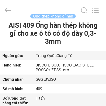
2026
JIANGSU
MITTEL
STEEL
INDUSTRIAL
Ống thép không gỉ hàn
LIMITED.
All
Rights
AISI 409 Ống hàn thép không
TRANG
Reserved.
gỉ cho xe ô tô có độ dày 0,3-
CHỦ
3mm
CÁC
SẢN
Nguồn gốc:
Trung QuốcGiang Tô
PHẨM
Hàng hiệu:
JISCO, LISCO, TISCO ,BAO STEEL
POSCO/ ZPSS .etc
VỀ
Chứng nhận:
SGS ,BV,ISO
CHÚNG
Số mô hình:
409
TÔI
Số lượng đặt
1 tấn
hàng tối thiểu: