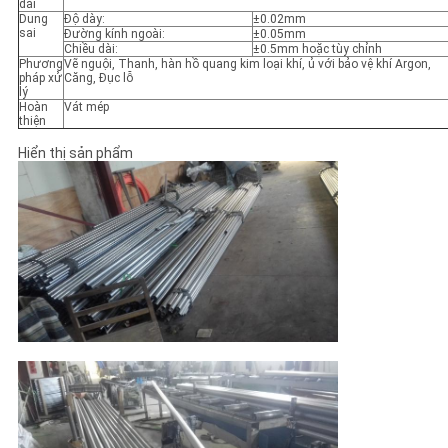
dài
Dung
Độ dày:
±0.02mm
sai
Đường kính ngoài:
±0.05mm
Chiều dài:
±0.5mm hoặc tùy chỉnh
Phương
Vẽ nguội, Thanh, hàn hồ quang kim loại khí, ủ với bảo vệ khí Argon,
pháp xử
Căng, Đục lỗ
lý
Hoàn
Vát mép
thiện
Hiển thị sản phẩm