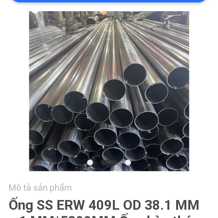
TÔI
TIN
TỨC
CÁC
TRƯỜNG
HỢP
COMPANY
NEWS
Mô tả sản phẩm
SƠ
Ống SS ERW 409L OD 38.1 MM
ĐỒ