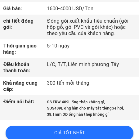
THAM
Giá bán:
1600-4000 USD/Ton
QUAN
chi tiết đóng
Đóng gói xuất khẩu tiêu chuẩn (gói
NHÀ
gói:
hộp gỗ, gói PVC và gói khác) hoặc
theo yêu cầu của khách hàng.
MÁY
Thời gian giao
5-10 ngày
hàng:
KIỂM
Điều khoản
L/C, T/T, Liên minh phương Tây
SOÁT
thanh toán:
CHẤT
Khả năng cung
300 tấn mỗi tháng
LƯỢNG
cấp:
Điểm nổi bật:
,
SS ERW 409L ống thép không gỉ
LIÊN
,
SUS409L ống hàn cho máy tắt tiếng xe hơi
38.1mm OD ống hàn thép không gỉ
HỆ
CHÚNG
GIÁ TỐT NHẤT