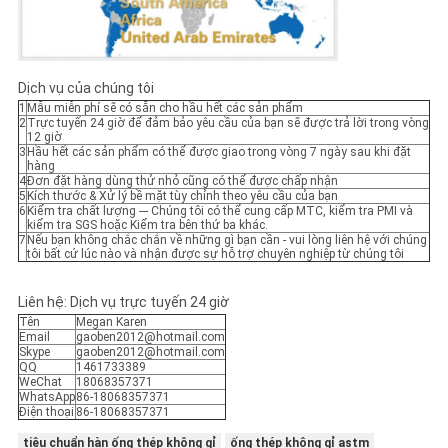
Dịch vụ của chúng tôi
1
Mẫu miễn phí sẽ có sẵn cho hầu hết các sản phẩm
2
Trực tuyến 24 giờ để đảm bảo yêu cầu của bạn sẽ được trả lời trong vòng
12 giờ
3
Hầu hết các sản phẩm có thể được giao trong vòng 7 ngày sau khi đặt
hàng
4
Đơn đặt hàng dùng thử nhỏ cũng có thể được chấp nhận
5
Kích thước & Xử lý bề mặt tùy chỉnh theo yêu cầu của bạn
6
Kiểm tra chất lượng --- Chúng tôi có thể cung cấp MTC, kiểm tra PMI và
kiểm tra SGS hoặc Kiểm tra bên thứ ba khác.
7
Nếu bạn không chắc chắn về những gì bạn cần - vui lòng liên hệ với chúng
tôi bất cứ lúc nào và nhận được sự hỗ trợ chuyên nghiệp từ chúng tôi
Liên hệ: Dịch vụ trực tuyến 24 giờ
Tên
Megan Karen
Email
gaoben2012@hotmail.com
Skype
gaoben2012@hotmail.com
QQ
1461733389
WeChat
18068357371
WhatsApp
86-18068357371
Điện thoại
86-18068357371
tiêu chuẩn hàn ống thép không gỉ
ống thép không gỉ astm