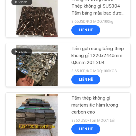
Thép không gỉ SUS304
Tấm bảng màu bạc được
đánh bóng
3.65USD/KG MOQ:100kg
LIÊN HỆ
Tấm gợn sóng bằng thép
không gỉ 1220x2440mm
0,8mm 201 304
3.65USD/KG MOQ:100KGS
LIÊN HỆ
Tấm thép không gỉ
martensitic hàm lượng
carbon cao
3950 USD/Ton MOQ:1 tấn
LIÊN HỆ