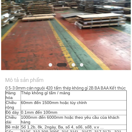
TÔI
TIN
TỨC
CÁC
TRƯỜNG
HỢP
Mô tả sản phẩm
COMPANY
0.5-3.0mm cán nguội 420 tấm thép không gỉ 2B BA BAA Kết thúc
Hàng
Thép không gỉ tấm / mảng
NEWS
hóa
Chiều
60mm đến 1500mm hoặc tùy chỉnh
rộng
Độ dày
0.1mm đến 100mm
SƠ
Chiều
1000mm đến 6000mm hoặc theo yêu cầu của khách
dài
hàng
ĐỒ
Bề mặt
Số 1,2b, 8k, 2ngày, Ba, số 4, số6, số8, v.v ...