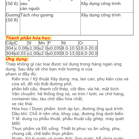
(Số 6)
sau
Xây dựng công trình.
cán nguội.
Gương
Tách như gương
Xây dựng công trình
(Số 8)
Thành phần hóa học:
Cấp
C
SI
Mn
P
Ni
Cr
304
≤ 0,08
≤1,00
≤2.0
≤0,035
8.0-10.5
18,0-20,0
304l
≤0,03
≤1,00
≤2.0
≤0,035
9,0-13,0
18,0-20,0
Ứng dụng:
Thép không gỉ các loại được sử dụng trong hàng ngàn ứng
dụng.
Sau đây sẽ cho bạn một hương vị của
phạm vi đầy đủ:
Kiến trúc / Kỹ thuật Xây dựng: mạ, lan can, phụ kiện cửa và
cửa sổ, đồ nội thất đường phố,
phần kết cấu, thanh cốt thép, cột đèn, vỉa hè, mặt bích
Vận chuyển: hệ thống ống xả, xe trim / lưới, xe chở hàng,
container tàu, tàu chở dầu hóa chất,
xe rác thải
Hóa học / Dược phẩm: bình áp lực, đường ống quá trình.
Dầu khí: Chỗ ở nền nhà, khay cáp, đường ống dưới biển.
Y tế: dụng cụ phẫu thuật, phẫu thuật cấy ghép, máy quét
MRI.
Thực phẩm và Đồ uống: Thiết bị phục vụ ăn uống, pha,
chưng cất, chế biến thực phẩm.
Nước: Xử lý nước và nước thải, ống nước, bể chứa nước