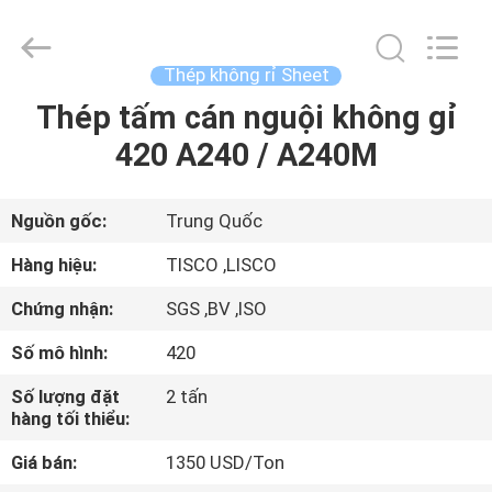
2026
JIANGSU
MITTEL
STEEL
INDUSTRIAL
Thép không rỉ Sheet
LIMITED.
All
Rights
Thép tấm cán nguội không gỉ
TRANG
Reserved.
420 A240 / A240M
CHỦ
CÁC
Nguồn gốc:
Trung Quốc
SẢN
Hàng hiệu:
TISCO ,LISCO
PHẨM
Chứng nhận:
SGS ,BV ,ISO
Số mô hình:
420
VỀ
Số lượng đặt
2 tấn
CHÚNG
hàng tối thiểu:
TÔI
Giá bán:
1350 USD/Ton