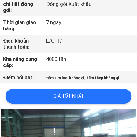
THAM
chi tiết đóng
Đóng gói Xuất khẩu
gói:
QUAN
Thời gian giao
7 ngày
NHÀ
hàng:
MÁY
Điều khoản
L/C, T/T
thanh toán:
KIỂM
Khả năng cung
4000 tấn
SOÁT
cấp:
CHẤT
Điểm nổi bật:
,
tấm kim loại không gỉ
tấm thép không gỉ
LƯỢNG
GIÁ TỐT NHẤT
LIÊN
HỆ
CHÚNG