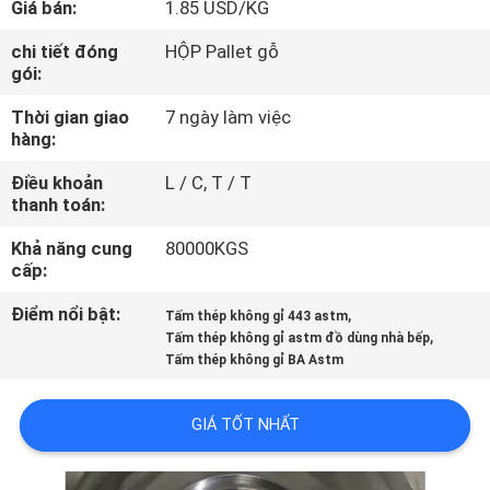
Giá bán:
1.85 USD/KG
THAM
QUAN
chi tiết đóng
HỘP Pallet gỗ
gói:
NHÀ
Thời gian giao
7 ngày làm việc
MÁY
hàng:
Điều khoản
L / C, T / T
KIỂM
thanh toán:
SOÁT
Khả năng cung
80000KGS
CHẤT
cấp:
LƯỢNG
Điểm nổi bật:
,
Tấm thép không gỉ 443 astm
,
Tấm thép không gỉ astm đồ dùng nhà bếp
Tấm thép không gỉ BA Astm
LIÊN
HỆ
GIÁ TỐT NHẤT
CHÚNG