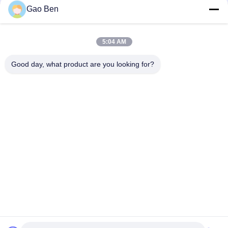
Gao Ben
ASTM A240 AISI 309S X12CrNi23-13 Bảng thép không gỉ cán
lạnh 1.5*1219*2438MM bề mặt 2B
5:04 AM
Tấm thép không gỉ cán nguội ASTM AISI 309S S30908 / EN
1.4833 2.5*1000*2000MM
Good day, what product are you looking for?
Danh mục phổ biến
Tất cả
các
Thép Không Rỉ Sheet
Thép Không Gỉ
Cuộn Dây Thép 
Thanh Thép Không 
Không Gỉ
Rỉ
Hợp Kim Hastelloy
Thép Không Rỉ Bar
Thanh Góc Bằng 
Thép Tròn Bar
Thép Không Gỉ