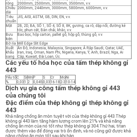
TRANG
rộng
2000mm, 2500mm, 3000mm, 3500mm, v.v.
Chiều
2000mm, 2440mm, 3000mm, 5800mm, 6000mm, v.v.
dài
WEB
Tiêu
JIS, AISI, ASTM, GB, DIN, EN, v.v.
chuẩn
Mặt
2B, 2D, BA, SỐ 1, SỐ 4, SỐ 8, 8K, gương, ca rô, dập nổi, đường kẻ
tóc, phun cát, Bàn chải, khắc, v.v.
PRIVACY
Bưu
Bao bọc, hộp carton, pallet gỗ, hộp gỗ, thùng gỗ, v.v.
kiện
POLICY
Bờ rìa
Mill Edge Slit Edge
Xuất
Ấn Độ, Indonesia, Malaysia, Singapore, Ả Rập Saudi, Qatar, UAE,
khẩu
Iran, Iraq, Oman, Nam Phi, Nigeria, Kenya, Ý, Anh, Brazil, Nga, Ai
sang
Cập, Kuwait, Đài Loan, Úc.
Các yếu tố hóa học của tấm thép không gỉ
443
Yếu tố
C
Si
Mn
P
S
Cr
Mo
Ni
%
0,03
1
2
0,045
0,03
16-18
2-3
10-14
Dịch vụ gia công tấm thép không gỉ 443
của chúng tôi
Đặc điểm của thép không gỉ thép không gỉ
443
Khả năng chống ăn mòn tuyệt vời của thép không gỉ 443.Thép
không gỉ 443 làm tăng hàm lượng crom lên 21% và khả năng
chống ăn mòn của nó tốt như thép không gỉ 304.Thứ hai, titan
được thêm vào để đóng vai trò ổn định, và nó cũng giữ được khả
năng chống ăn mòn tốt sau khi hàn.