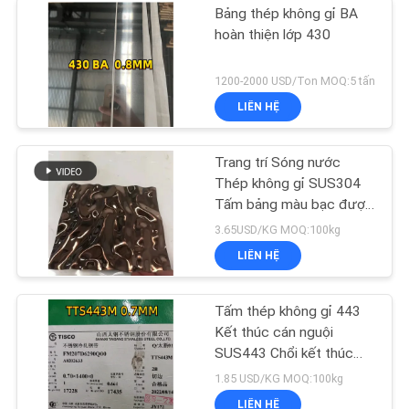
Bảng thép không gỉ BA
hoàn thiện lớp 430
1200-2000 USD/Ton MOQ:5 tấn
LIÊN HỆ
Trang trí Sóng nước
Thép không gỉ SUS304
Tấm bảng màu bạc được
đánh bóng
3.65USD/KG MOQ:100kg
LIÊN HỆ
Tấm thép không gỉ 443
Kết thúc cán nguội
SUS443 Chổi kết thúc
Tấm inox
1.85 USD/KG MOQ:100kg
LIÊN HỆ