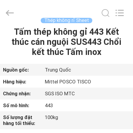
2026
JIANGSU
MITTEL
STEEL
INDUSTRIAL
Thép không rỉ Sheet
LIMITED.
All
Rights
Tấm thép không gỉ 443 Kết
TRANG
Reserved.
thúc cán nguội SUS443 Chổi
CHỦ
kết thúc Tấm inox
CÁC
SẢN
Nguồn gốc:
Trung Quốc
PHẨM
Hàng hiệu:
Mittel POSCO TISCO
Chứng nhận:
SGS ISO MTC
VỀ
Số mô hình:
443
CHÚNG
Số lượng đặt
100kg
TÔI
hàng tối thiểu: