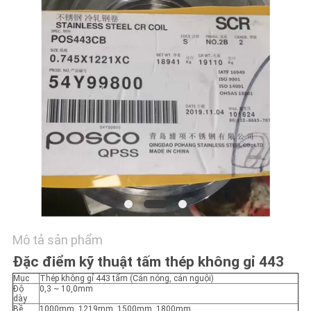
TÔI
TIN
TỨC
CÁC
TRƯỜNG
HỢP
COMPANY
NEWS
Mô tả sản phẩm
Đặc điểm kỹ thuật tấm thép không gỉ 443
SƠ
Mục
Thép không gỉ 443 tấm (Cán nóng, cán nguội)
Độ
0,3 ~ 10,0mm
ĐỒ
dày
Bề
1000mm, 1219mm, 1500mm, 1800mm,