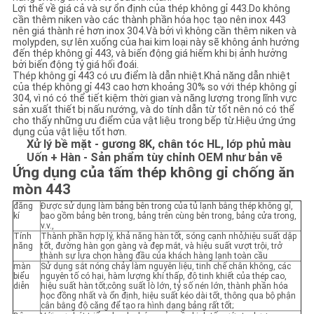
Lợi thế về giá cả và sự ổn định của thép không gỉ 443.Do không
cần thêm niken vào các thành phần hóa học tạo nên inox 443
nên giá thành rẻ hơn inox 304.Và bởi vì không cần thêm niken và
molypden, sự lên xuống của hai kim loại này sẽ không ảnh hưởng
đến thép không gỉ 443, và biến động giá hiếm khi bị ảnh hưởng
bởi biến động tỷ giá hối đoái.
Thép không gỉ 443 có ưu điểm là dẫn nhiệt.Khả năng dẫn nhiệt
của thép không gỉ 443 cao hơn khoảng 30% so với thép không gỉ
304, vì nó có thể tiết kiệm thời gian và năng lượng trong lĩnh vực
sản xuất thiết bị nấu nướng, và do tính dẫn từ tốt nên nó có thể
cho thấy những ưu điểm của vật liệu trong bếp từ.Hiệu ứng ứng
dụng của vật liệu tốt hơn.
Xử lý bề mặt - gương 8K, chân tóc HL, lớp phủ màu
Uốn + Hàn - Sản phẩm tùy chỉnh OEM như bản vẽ
Ứng dụng của tấm thép không gỉ chống ăn
mòn 443
đăng
Được sử dụng làm bảng bên trong của tủ lạnh bằng thép không gỉ,
kí
bao gồm bảng bên trong, bảng trên cùng bên trong, bảng cửa trong,
v.v.,
Tính
Thành phần hợp lý, khả năng hàn tốt, sóng cạnh nhỏ;hiệu suất dập
năng
tốt, đường hàn gọn gàng và đẹp mắt, và hiệu suất vượt trội, trở
thành sự lựa chọn hàng đầu của khách hàng lạnh toàn cầu
màn
Sử dụng sắt nóng chảy làm nguyên liệu, tinh chế chân không, các
biểu
nguyên tố có hại, hàm lượng khí thấp, độ tinh khiết của thép cao,
diễn
hiệu suất hàn tốt;công suất lò lớn, tỷ số nén lớn, thành phần hóa
học đồng nhất và ổn định, hiệu suất kéo dài tốt, thông qua bộ phận
cân bằng độ căng để tạo ra hình dạng bảng rất tốt;