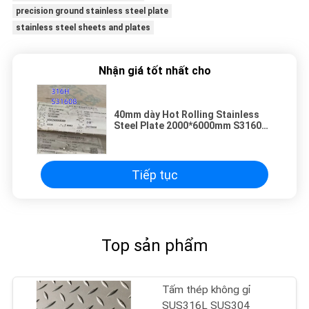
precision ground stainless steel plate
stainless steel sheets and plates
Nhận giá tốt nhất cho
40mm dày Hot Rolling Stainless
Steel Plate 2000*6000mm S31609
S31608 lớp 316H SS Plate
Tiếp tục
Top sản phẩm
Tấm thép không gỉ
SUS316L SUS304