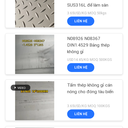
SUS316L để làm sàn
3.65USD/KG MOQ:50kgs
LIÊN HỆ
N08926 N08367
DIN1.4529 Bảng thép
không gỉ
USD14.45/KG MOQ:500KGS
LIÊN HỆ
Tấm thép không gỉ cán
nóng cho đóng tàu biển
3.65USD/KG MOQ:100KGS
LIÊN HỆ