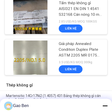
Tấm thép không gỉ
AISI321 EN DIN 1.4541
S32168 Cán nóng 10 mm
cho nồi hơi
2.85 USD/KG MOQ:100KGS
LIÊN HỆ
Giải pháp Annealed
Condition Duplex Plate
ASTM 2205 MR 0175
6000 X 1500 X 6 Thk
3.5 USD/KG MOQ:300kg
LIÊN HỆ
Thép không gỉ
Martensitic 14Cr17Ni2 (1.4057) 431 Bảng thép không gỉ cán
nóng 8-100mm cắt bằng laser
Gao Ben
Hợp kim 20 tấm Incoloy20 Carpenter20Cb-3 UNSN08020