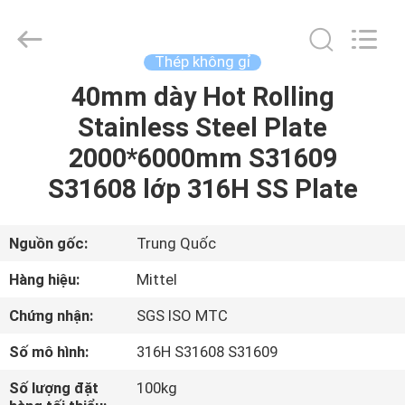
2026
JIANGSU
MITTEL
STEEL
INDUSTRIAL
Thép không gỉ
LIMITED.
All
Rights
40mm dày Hot Rolling
TRANG
Reserved.
Stainless Steel Plate
CHỦ
2000*6000mm S31609
CÁC
S31608 lớp 316H SS Plate
SẢN
PHẨM
Nguồn gốc:
Trung Quốc
Hàng hiệu:
Mittel
VỀ
Chứng nhận:
SGS ISO MTC
CHÚNG
Số mô hình:
316H S31608 S31609
TÔI
Số lượng đặt
100kg