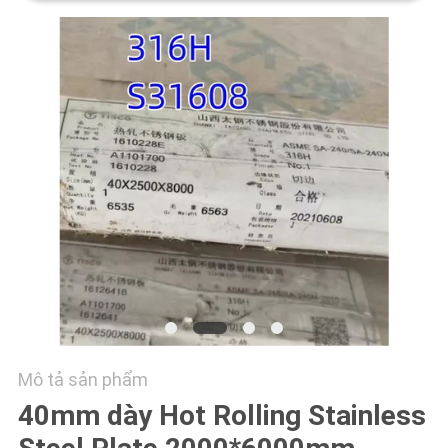
TÔI
TIN
TỨC
CÁC
TRƯỜNG
HỢP
COMPANY
NEWS
Mô tả sản phẩm
SƠ
40mm dày Hot Rolling Stainless
ĐỒ