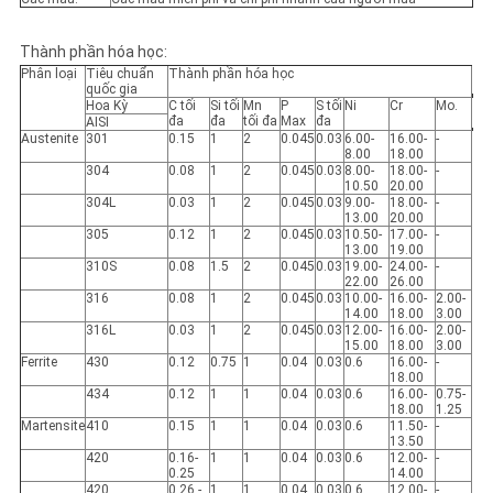
Thành phần hóa học:
Phân loại
Tiêu chuẩn
Thành phần hóa học
quốc gia
Hoa Kỳ
C tối
Si tối
Mn
P
S tối
Ni
Cr
Mo.
đa
đa
tối đa
Max
đa
AISI
Austenite
301
0.15
1
2
0.045
0.03
6.00-
16.00-
-
8.00
18.00
304
0.08
1
2
0.045
0.03
8.00-
18.00-
-
10.50
20.00
304L
0.03
1
2
0.045
0.03
9.00-
18.00-
-
13.00
20.00
305
0.12
1
2
0.045
0.03
10.50-
17.00-
-
13.00
19.00
310S
0.08
1.5
2
0.045
0.03
19.00-
24.00-
-
22.00
26.00
316
0.08
1
2
0.045
0.03
10.00-
16.00-
2.00-
14.00
18.00
3.00
316L
0.03
1
2
0.045
0.03
12.00-
16.00-
2.00-
15.00
18.00
3.00
Ferrite
430
0.12
0.75
1
0.04
0.03
0.6
16.00-
-
18.00
434
0.12
1
1
0.04
0.03
0.6
16.00-
0.75-
18.00
1.25
Martensite
410
0.15
1
1
0.04
0.03
0.6
11.50-
-
13.50
420
0.16-
1
1
0.04
0.03
0.6
12.00-
-
0.25
14.00
420
0.26 -
1
1
0.04
0.03
0.6
12.00-
-