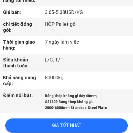
hàng tối thiểu:
THAM
Giá bán:
3.65-5.38USD/KG
QUAN
NHÀ
chi tiết đóng
HỘP Pallet gỗ
gói:
MÁY
Thời gian giao
7 ngày làm việc
hàng:
KIỂM
Điều khoản
L/C, T/T
SOÁT
thanh toán:
CHẤT
Khả năng cung
80000kg
LƯỢNG
cấp:
Điểm nổi bật:
,
Bảng thép không gỉ dày 40mm
,
LIÊN
S31609 Bảng thép không gỉ
2000*6000mm Stainless Steel Plate
HỆ
CHÚNG
GIÁ TỐT NHẤT