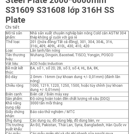
Steel Plate 2000*6000mm
TRANG
S31609 S31608 lớp 316H SS
WEB
Plate
Chi tiết:
PRIVACY
Mô tả sản
Nhà sản xuất chuyên nghiệp bán nóng Cold cán ASTM 304
phẩm:
thép không gỉ cuộn với giá rẻ
POLICY
Thể loại:
201 ((nửa đồng/Tất cả đồng), 301, 304, 304L, 316,
316L,409, 409L, 410L, 430, 410, 420
Loại:
Lăn lạnh/lăn nóng
Tên thương
Wuhang; Dingxin; Baosteel; TISCO, Yongjin, POSCO
hiệu:
Vật liệu:
AOD hoặc Induction
Bề mặt kết
BA, số 1, số 2D, 2B, số 3, số 4, HL, BA, 8K,
thúc:
Độ dày:
2.0mm - 16mm (sự khoan dung +/- 0,01mm) (đánh lăn
nóng)
Chiều rộng:
1000, 1219, 1220, 1250, 1500, hoặc tùy chỉnh (sự khoan
dung +/- 0,01mm)
Biên cạnh:
Biên cắt / Biên máy xay
Sản phẩm:
Độ cứng hoàn toàn đến chất lượng vẽ sâu (DDQ)
Khả năng
3000 tấn mỗi tháng
cung cấp:
Giấy chứng
Báo cáo thử nghiệm / MTC
nhận:
Ứng dụng:
Các dụng cụ, đồ dùng bếp, đồ dùng bàn, vv
Thị trường
Ấn Độ, Pakistan, Thái Lan, Syria, Bangladesh, Hàn Quốc vv
xuất khẩu:
Các mẫu:
Các mẫu miễn phí và chi phí nhanh của người mua