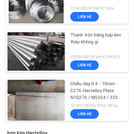
15-50 USD/KG MOQ:1tons
LIÊN HỆ
Thanh tròn bằng hợp kim
thép không gỉ
USD50-USD100 per KG MOQ:50KGS
LIÊN HỆ
Chiều dày 0.4 - 10mm
C276 Hastelloy Plate
N10276 / NS334 / 333
W.Nr.2.4819
10-500 USD/KG MOQ:100 kg
LIÊN HỆ
hợp kim Hastelloy