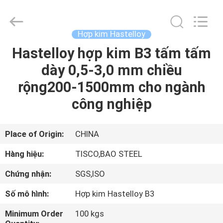
2026
JIANGSU
MITTEL
STEEL
INDUSTRIAL
Hợp kim Hastelloy
LIMITED.
All
Rights
Hastelloy hợp kim B3 tấm tấm
TRANG
Reserved.
dày 0,5-3,0 mm chiều
CHỦ
rộng200-1500mm cho ngành
CÁC
công nghiệp
SẢN
PHẨM
Place of Origin:
CHINA
Hàng hiệu:
TISCO,BAO STEEL
VỀ
Chứng nhận:
SGS,ISO
CHÚNG
Số mô hình:
Hợp kim Hastelloy B3
TÔI
Minimum Order
100 kgs