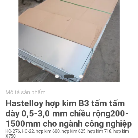
TÔI
TIN
TỨC
CÁC
TRƯỜNG
HỢP
COMPANY
Mô tả sản phẩm
NEWS
Hastelloy hợp kim B3 tấm tấm
dày 0,5-3,0 mm chiều rộng200-
SƠ
1500mm cho ngành công nghiệp
ĐỒ
HC-276, HC-22, hợp kim 600, hợp kim 625, hợp kim 718, hợp kim
X750