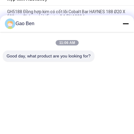
GH5188 Đồng hợp kim có cốt lõi Cobalt Bar HAYNES 188 Ø20 X
500mm Chứng chỉ kiểm tra 3.1 EN 10204
Gao Ben
Hastelloy C276 UNS N10276 Hastelloy hợp kim thanh tròn để
chống ăn mòn
11:06 AM
HC 276 Hastelloy tấm chống ăn mòn HASTELLOY C-276 UNS
N10276 tấm hợp kim
Good day, what product are you looking for?
Danh mục phổ biến
Tất cả
các
Thép Không Rỉ Sheet
Thép Không Gỉ
Cuộn Dây Thép 
Thanh Thép Không 
Không Gỉ
Rỉ
Hợp Kim Hastelloy
Thép Không Rỉ Bar