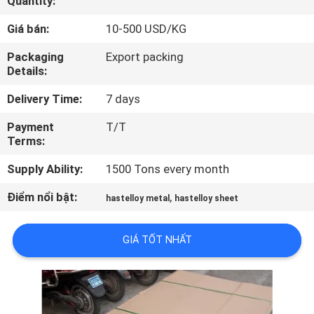
Quantity:
THAM
Giá bán:
10-500 USD/KG
QUAN
NHÀ
Packaging
Export packing
Details:
MÁY
Delivery Time:
7 days
KIỂM
Payment
T/T
Terms:
SOÁT
Supply Ability:
1500 Tons every month
CHẤT
LƯỢNG
Điểm nổi bật:
,
hastelloy metal
hastelloy sheet
GIÁ TỐT NHẤT
LIÊN
HỆ
CHÚNG