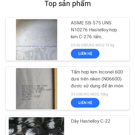
Top sản phẩm
ASME SB-575 UNS
N10276 Hastelloy hợp
kim C-276 tấm
3*1220*2440MM
25-36 USD/KG MOQ:10 kg
LIÊN HỆ
Tấm hợp kim Inconel 600
dựa trên niken (N06600)
được sử dụng để ăn mòn
35 USD/KG MOQ:10kg
LIÊN HỆ
Dây Hastelloy C-22