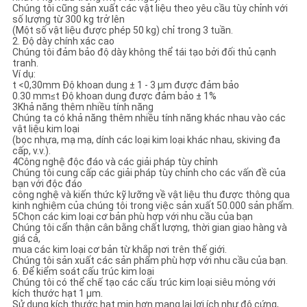
Chúng tôi cũng sản xuất các vật liệu theo yêu cầu tùy chỉnh với
số lượng từ 300 kg trở lên
(Một số vật liệu được phép 50 kg) chỉ trong 3 tuần.
2. Độ dày chính xác cao
Chúng tôi đảm bảo độ dày không thể tái tạo bởi đối thủ cạnh
tranh.
Ví dụ:
t <0,30mm Độ khoan dung ± 1 - 3 μm được đảm bảo
0.30 mm≤t Độ khoan dung được đảm bảo ± 1%
3Khả năng thêm nhiều tính năng
Chúng ta có khả năng thêm nhiều tính năng khác nhau vào các
vật liệu kim loại
(bọc nhựa, mạ mạ, dính các loại kim loại khác nhau, skiving đa
cấp, v.v.).
4Công nghệ độc đáo và các giải pháp tùy chỉnh
Chúng tôi cung cấp các giải pháp tùy chỉnh cho các vấn đề của
bạn với độc đáo
công nghệ và kiến thức kỹ lưỡng về vật liệu thu được thông qua
kinh nghiệm của chúng tôi trong việc sản xuất 50.000 sản phẩm.
5Chọn các kim loại cơ bản phù hợp với nhu cầu của bạn
Chúng tôi cẩn thận cân bằng chất lượng, thời gian giao hàng và
giá cả,
mua các kim loại cơ bản từ khắp nơi trên thế giới.
Chúng tôi sản xuất các sản phẩm phù hợp với nhu cầu của bạn.
6. Để kiểm soát cấu trúc kim loại
Chúng tôi có thể chế tạo các cấu trúc kim loại siêu mỏng với
kích thước hạt 1 μm.
Sử dụng kích thước hạt mịn hơn mang lại lợi ích như độ cứng,