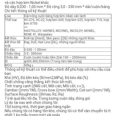
TRANG
và các hợp kim Nickel khác
Độ dày 0,030 - 1,00 mm * Độ rộng 3,0 - 330 mm * dải/cuộn/bảng
WEB
Chi tiết thông số kỹ thuật
Loại
Dải/vòng cuộn bằng hợp kim niken cán lạnh
Thể loại
HC-276, HC-22, hợp kim 600, hợp kim 625, hợp kim 718, hợp
kim X750
PRIVACY
<
>
HASTELLOY, HAYNES, INCONEL, INCOLOY, MONEL,
RENE 41, Waspalao.
POLICY
Kết thúc.
Roll-Up ((Hard), Skin pass ((2B) những người khác.
Kết thúc bề
Đẹp, Dull, Hair Line ((HL), những người khác.
mặt
Độ dày
0.030 - 1.00mm
Chiều rộng
3.0 - 300mm
Chiều dài
Cuộn (cuộn) hoặc tấm (Dài 100 ~ 2000mm)
ID
φ300,400,500mm (Trung tâm bên trong)
MOQ
50kg ≤
Thông số kỹ thuật có thể điều chỉnh để phù hợp với nhu cầu của
bạn.
Khó (HV), Độ bền kéo (N/mm2,MPa), Độ kéo dài (%)
Chất chống căng thẳng, kết thúc bề mặt,
Tình trạng cạnh ((Mối cắt, Mối cán, Mối cắt, v.v.)),
Camber ((mm/1M), Cross bow ((mm/Width), Coil set ((mm/1M),
Surface Roughness ((Rmax, Rz, Ra)
Tỷ lệ quá liều tối đa, Trọng lượng cuộn dây, đóng gói
Lý do tại sao anh chọn chúng tôi
1Số lượng nhỏ, thời gian giao hàng ngắn
Nếu chúng tôi có hàng tồn kho, chúng tôi có thể vận chuyển từ ít
nhất 1 kg mẫu trong một vài ngày.