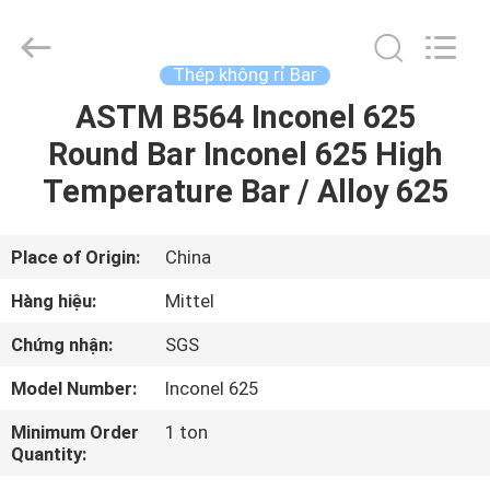
2026
JIANGSU
MITTEL
STEEL
INDUSTRIAL
Thép không rỉ Bar
LIMITED.
All
Rights
ASTM B564 Inconel 625
TRANG
Reserved.
Round Bar Inconel 625 High
CHỦ
Temperature Bar / Alloy 625
CÁC
SẢN
Place of Origin:
China
PHẨM
Hàng hiệu:
Mittel
Chứng nhận:
SGS
VỀ
Model Number:
Inconel 625
CHÚNG
Minimum Order
1 ton
TÔI
Quantity: