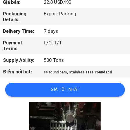
Giá bán:
22.8 USD/KG
THAM
QUAN
Packaging
Export Packing
Details:
NHÀ
Delivery Time:
7 days
MÁY
Payment
L/C, T/T
Terms:
KIỂM
Supply Ability:
500 Tons
SOÁT
CHẤT
Điểm nổi bật:
,
ss round bars
stainless steel round rod
LƯỢNG
GIÁ TỐT NHẤT
LIÊN
HỆ
CHÚNG