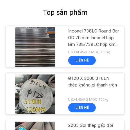
Top sản phẩm
Inconel 738LC Round Bar
OD 70 mm Inconel hợp
kim 738/738LC hợp kim
cao
USD34.45/KG MOQ:100kg
LIÊN HỆ
Ø120 X 3000 316LN
thép không gỉ thanh tròn
USD4.45/KG MOQ:100kg
LIÊN HỆ
2205 Sợi thép gấp đôi