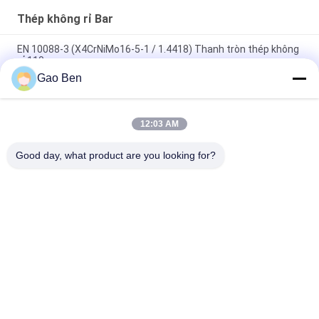
Thép không rỉ Bar
EN 10088-3 (X4CrNiMo16-5-1 / 1.4418) Thanh tròn thép không
gỉ 110mm
Gao Ben
Thanh ren thép không gỉ 304 SUS304 Thép không gỉ Ø22 x
6000mm
12:03 AM
Thanh tròn bằng thép không gỉ SUS316Ti ASTM A276 316Ti
Thanh cán nóng 32 * 3000mm
Good day, what product are you looking for?
Danh mục phổ biến
Tất cả
các
Thép Không Rỉ Sheet
Thép Không Gỉ
Cuộn Dây Thép 
Thanh Thép Không 
Không Gỉ
Rỉ
Hợp Kim Hastelloy
Thép Không Rỉ Bar