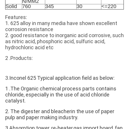
N/MM2
Solid
760
345
30
<=220
Features:
1. 625 alloy in many media have shown excellent
corrosion resistance
2. good resistance to inorganic acid corrosive, such
as nitric acid, phosphoric acid, sulfuric acid,
hydrochloric acid etc
2 .Products:
3.
Inconel 625 Typical application field as below:
1 .The Organic chemical process parts contains
chloride, especially in the use of acid chloride
catalyst.
2. The digester and bleacherin the use of paper
pulp and paper making industry.
3.Absorption tower, re-heater,gas import board, fan,