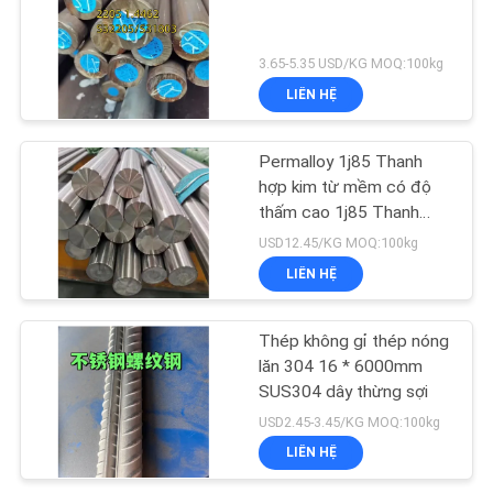
3.65-5.35 USD/KG MOQ:100kg
LIÊN HỆ
Permalloy 1j85 Thanh
hợp kim từ mềm có độ
thấm cao 1j85 Thanh
tròn
USD12.45/KG MOQ:100kg
LIÊN HỆ
Thép không gỉ thép nóng
lăn 304 16 * 6000mm
SUS304 dây thừng sợi
USD2.45-3.45/KG MOQ:100kg
LIÊN HỆ