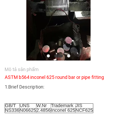
TÔI
TIN
TỨC
CÁC
TRƯỜNG
HỢP
Mô tả sản phẩm
COMPANY
ASTM b564 inconel 625 round bar or pipe fitting
NEWS
1.Brief Description:
Similar Grade
SƠ
GB/T
UNS
W.Nr
Trademark
JIS
NS336
N06625
2.4856
Inconel 625
NCF625
ĐỒ