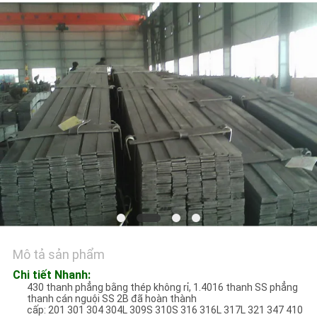
TÔI
TIN
TỨC
CÁC
TRƯỜNG
HỢP
COMPANY
NEWS
Mô tả sản phẩm
Chi tiết Nhanh:
SƠ
430 thanh phẳng bằng thép không rỉ, 1.4016 thanh SS phẳng
ĐỒ
thanh cán nguội SS 2B đã hoàn thành
cấp: 201 301 304 304L 309S 310S 316 316L 317L 321 347 410