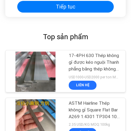
Tiếp tục
Top sản phẩm
17-4PH 630 Thép không
gỉ được kéo nguội Thanh
phẳng bằng thép không
gỉ 6000mm
USD1000-USD2000 per ton MOQ:500 kg
LIÊN HỆ
ASTM Hairline Thép
không gỉ Square Flat Bar
A269 1.4301 TP304 10 *
10 Cold Drawn
2.35 USD/KG MOQ:100kg