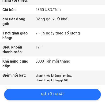
hàng tối thiểu:
THAM
Giá bán:
2350 USD/Ton
QUAN
NHÀ
chi tiết đóng
Đóng gói xuất khẩu
gói:
MÁY
Thời gian giao
7 - 15 ngày theo số lượng
hàng:
KIỂM
Điều khoản
T/T
SOÁT
thanh toán:
CHẤT
Khả năng cung
5000 Tấn mỗi tháng
LƯỢNG
cấp:
Điểm nổi bật:
,
thanh thép không rỉ phẳng
LIÊN
thanh thép không gỉ 304
HỆ
GIÁ TỐT NHẤT
CHÚNG