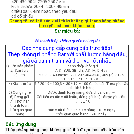
420 430 904L 2205 2507.etc
TRANG
kích thước: 20x4 - 200x 40mm
chiều dài: 6-8m hoặc theo yêu cầu
WEB
có cổ phiếu
Chúng tôi có thể sản xuất thép không gỉ thanh bằng phẳng
theo yêu cầu của khách hàng
Sự miêu tả:
PRIVACY
Về thanh thép không gỉ của chúng tôi
POLICY
Các nhà cung cấp cung cấp trực tiếp!
Thép không rỉ phẳng Bar với chất lượng hàng đầu,
giá cả cạnh tranh và dịch vụ tốt nhất.
1) Tên sản phẩm:
Thanh thép không rỉ
2) Stardard:
AISI, SUS, GB, JIS, ASTM, DIN vv
3) Lớp:
200.300.400series, 201.202.304.304L, 309 (S), 310S,
316.316L, 410.430, v.v ...
4) Kích thước:
3 * 20-10 * 100,3 ~ 30 * 12 ~ 100 Chiều dài: Theo yêu cầu
của khách hàng
5) Công nghệ:
Được đánh bóng sáng, dưa chua, đen, vv
6) Đóng gói:
Gói tiêu chuẩn xuất khẩu, đóng gói hoặc được yêu cầu.
7) Thời hạn
T / T, L / C
thanh toán:
Thời gian giao
sản xuất thời gian giao hàng: 10-15 ngày
hàng
thời gian giao hàng: 5-10 ngày
Các ứng dụng
Thép phẳng bằng thép không gỉ có thể được theo cấu trúc của