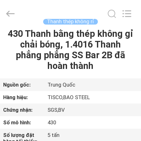
2026
JIANGSU
MITTEL
STEEL
INDUSTRIAL
Thanh thép không rỉ
LIMITED.
All
Rights
430 Thanh bằng thép không gỉ
TRANG
Reserved.
chải bóng, 1.4016 Thanh
CHỦ
phẳng phẳng SS Bar 2B đã
CÁC
hoàn thành
SẢN
PHẨM
Nguồn gốc:
Trung Quốc
Hàng hiệu:
TISCO,BAO STEEL
VỀ
Chứng nhận:
SGS,BV
CHÚNG
Số mô hình:
430
TÔI
Số lượng đặt
5 tấn