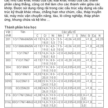
các nhu cầu khác nhau của các loại khác nhau của các thành
phần căng thẳng, cũng có thể làm cho các thành viên giữa các
khớp.
Được sử dụng rộng rãi trong các cấu trúc xây dựng và cấu
trúc kỹ thuật khác nhau, chẳng hạn như chùm, cầu, tháp truyền
tải, máy móc vận chuyển nâng, tàu, lò công nghiệp, tháp phản
ứng, khung chứa và kệ kho ...
Thành phần hóa học
Vật
Tên
Các yếu tố
chất
C
Cr
Ni
Mn
P
S
Mo
Si
Cu
N
201
1Cr17Mn6Ni5N
<0.15
16,0-
3,5-
5.5-
<0,06
<0,03
___
<1,0
___
<0,25
18,0
5,5
7.5
202
1Cr18Mn8Ni5N
<0.15
17.0-
4,0-
7.5-
<0,06
<0,03
___
<1,0
___
<0,25
19.0
6,0
10.0
301
1Cr17Ni7
<0.15
16,0-
6,0-
<2.0
<0,065
<0,03
___
<1,0
___
___
18,0
8,0
303
Y1Cr17Ni7
<0.15
17.0-
8.0-
<2.0
<0,20
<0,03
___
<1,0
___
___
19.0
10.0
304
0Cr18Ni9
<0,07
17.0-
8.0-
<2.0
<0,035
<0,03
___
<1,0
___
___
19.0
10.0
304L
00Cr19Ni10
<0,03
18,0-
8.0-
<2.0
<0,035
<0,03
___
<1,0
___
___
20,0
10.0
309S
0cr23Ni13
<0,08
22.0-
12,0-
<2.0
<0,035
<0,03
___
<1,0
___
___
24.0
15,0
310S
0Cr25Ni20
<0,08
24,0-
12,0-
<2.0
<0,035
<0,03
___
<1,0
___
___
26,0
15,0
316
0Cr17Ni12Mo2
<0,08
16,0-
10.0-
<2.0
<0,035
<0,03
2,0-
<1,0
___
___
18,5
14.0
3,0
316L
00Cr17Ni14Mo2
<0,03
16,0-
12,0-
<2.0
<0,035
<0,03
2,0-
<1,0
___
___
18,0
15,0
3,0