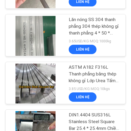
LIÊN HỆ
Lăn nóng SS 304 thanh
phẳng 304 thép không gỉ
thanh phẳng 4 * 50 *
6000mm
3.65USD/KG MOQ:1000kg
LIÊN HỆ
ASTM A182 F316L
Thanh phẳng bằng thép
không gỉ Lớp Urea Tấm
vuông lạnh được vẽ
3.85 USD/KG MOQ:10kgs
LIÊN HỆ
DIN1.4404 SUS316L
Stainless Steel Square
Bar 25.4 * 25.4mm Chiều